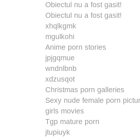
Obiectul nu a fost gasit!
Obiectul nu a fost gasit!
xhqlkgmk
mgulkohi
Anime porn stories
jpjgqmue
wndnlbnb
xdzusqot
Christmas porn galleries
Sexy nude female porn pictur
girls movies
Tgp mature porn
jtupiuyk