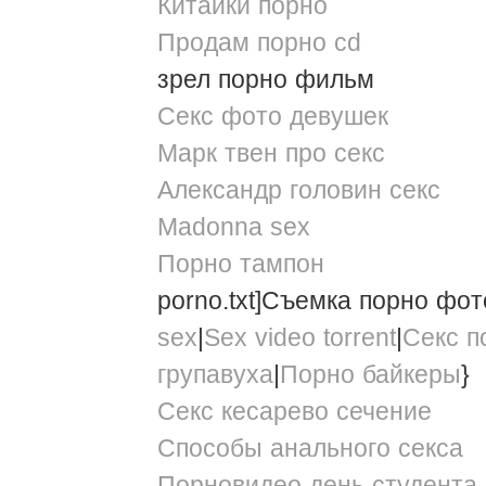
Китайки порно
Продам порно cd
зрел порно фильм
Cекс фото девушек
Марк твен про секс
Александр головин секс
Madonna sex
Порно тампон
porno.txt]Съемка порно фот
sex
|
Sex video torrent
|
Секс п
групавуха
|
Порно байкеры
}
Секс кесарево сечение
Способы анального секса
Порновидео день студента